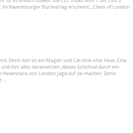
ist es endlich soweit. Die LLC findet vom 1. bis zum 2.
LC im Ravensburger Buchverlag erscheint: „Clans of London
ird. Denn Ash ist ein Magier und Caroline eine Hexe. Eine
und Ash alles daransetzen, dieses Schicksal durch ein
en Hexenclans von London Jagd auf sie machen. Denn
t …