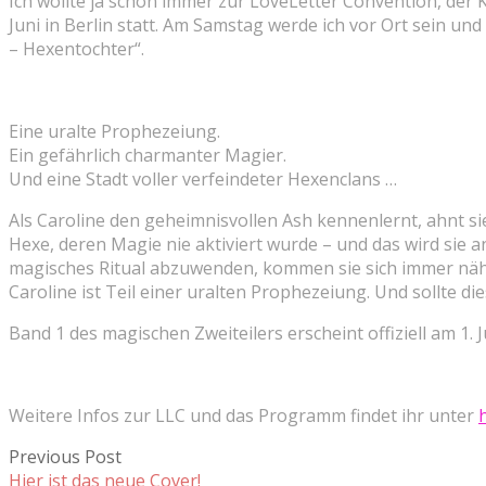
Ich wollte ja schon immer zur LoveLetter Convention, der K
Juni in Berlin statt. Am Samstag werde ich vor Ort sein u
– Hexentochter“.
Eine uralte Prophezeiung.
Ein gefährlich charmanter Magier.
Und eine Stadt voller verfeindeter Hexenclans …
Als Caroline den geheimnisvollen Ash kennenlernt, ahnt sie
Hexe, deren Magie nie aktiviert wurde – und das wird sie 
magisches Ritual abzuwenden, kommen sie sich immer nähe
Caroline ist Teil einer uralten Prophezeiung. Und sollte d
Band 1 des magischen Zweiteilers erscheint offiziell am 1. 
Weitere Infos zur LLC und das Programm findet ihr unter
Previous Post
Hier ist das neue Cover!