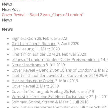
News
Next Post
Cover Reveal – Band 2 von „Clans of London“
News
News
Signieraktion
28. Februar 2022
Gleich drei neue Romane
3. April 2020
Live-Lesung
11. März 2020
Trefft mich auf der LBM
21. Februar 2020
„Clans of London“ für den DeLiA-Preis nominiert
14.
Neuer Inselroman
8. Juli 2019
Cover Reveal – Band 2 von „Clans of London“
2. Mai 
Trefft mich auf der LoveLetter Convention 2019
29. A
Hier ist das neue Cover!
3. März 2019
Cover Reveal
2. März 2019
Cover-Enthüllung ab Freitag
25. Februar 2019
Vorerst leider keine Evil Hero-Fortsetzung
22. Juli 20
Sommer, Sonne, Strand & Meer
3. Juli 2018
Gewinnt ein signiertes Exemplar von „Blut im Schuh“