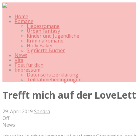
Home
Romane
Liebesromane
Urban Fantasy
Kinder und Jugendliche
Kriminalromane
Holly Baker
Signierte Bücher
News
Vita
Post für dich
Impressum
Datenschutzerklärung
Teilnahmebedingungen
Trefft mich auf der LoveLet
29. April 2019
Sandra
Off
News