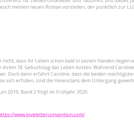
onferenz für Liebesromanleser und -autoren, und dieses Jahr 
nd euch meinen neuen Roman vorstellen, der pünktlich zur L
 nicht, dass ihr Leben schon bald in seinen Händen liegen w
an ihrem 18. Geburtstag das Leben kosten. Während Caroline 
r. Doch dann erfährt Caroline, dass die beiden mächtigst
iese sich erfüllen, sind die Hexenclans dem Untergang geweih
Juni 2019, Band 2 folgt im Frühjahr 2020.
https://www.loveletterconvention.com/