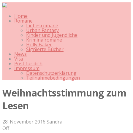
Home
Romane
Liebesromane
Urban Fantasy
Kinder und Jugendliche
Kriminalromane
Holly Baker
Signierte Bücher
News
Vita
Post für dich
Impressum
Datenschutzerklärung
Teilnahmebedingungen
Weihnachtsstimmung zum
Lesen
28. November 2016
Sandra
Off